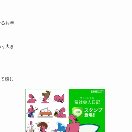
なるお年
わり大き
って感じ