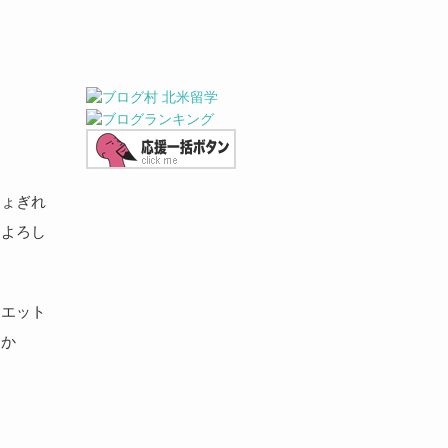
ちょぎれ
痛よろし
イエット
うか