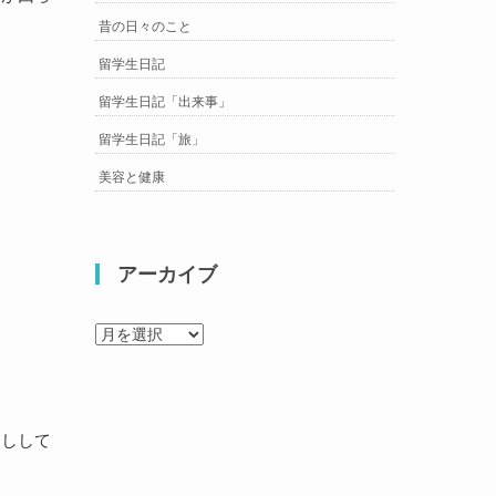
昔の日々のこと
留学生日記
留学生日記「出来事」
留学生日記「旅」
美容と健康
アーカイブ
ア
ー
カ
イ
ブ
足しして
。