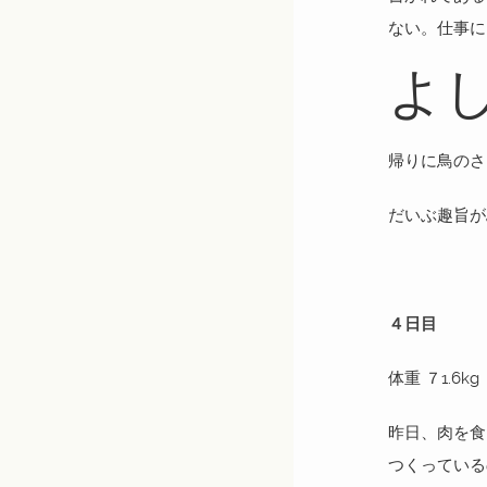
ない。仕事に
よ
帰りに鳥のさ
だいぶ趣旨が
４日目
体重 ７1.6kg
昨日、肉を食
つくっている