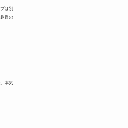
ープは別
の趣旨の
で。本気