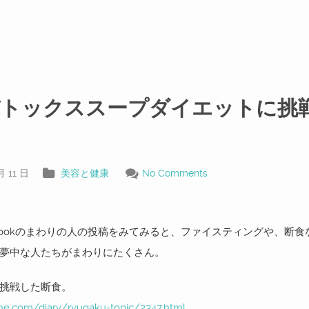
デトックススープダイエットに挑
る
月 11 日
美容と健康
No Comments
ebookのまわりの人の投稿をみてみると、ファイスティングや、断食
夢中な人たちがまわりにたくさん。
挑戦した断食。
one.com/diary/ryugaku-topic/2347.html