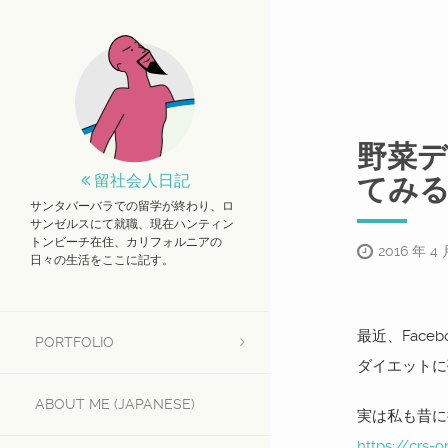
野菜
留社会人日記
てみ
サンタバーバラでの留学が終わり、ロ
サンゼルスにて就職、現在ハンティン
トンビーチ在住、カリフォルニアの
2016 年 4 
日々の生活をここに記す。
最近、Fac
PORTFOLIO
ダイエットに
ABOUT ME (JAPANESE)
実は私も昔に
https://crs-