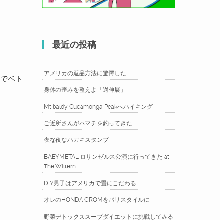
最近の投稿
アメリカの返品方法に驚愕した
とでベト
身体の歪みを整えよ「過伸展」
Mt baldy Cucamonga Peakへハイキング
ご近所さんがハマチを釣ってきた
夜な夜なハガキスタンプ
BABYMETAL ロサンゼルス公演に行ってきた at
The Wiltern
DIY男子はアメリカで畳にこだわる
オレのHONDA GROMをバリスタイルに
野菜デトックススープダイエットに挑戦してみる