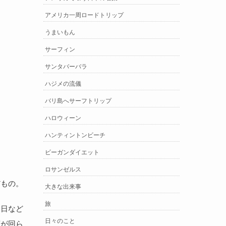
アメリカ一周ロードトリップ
うまいもん
サーフィン
サンタバーバラ
ハジメの流儀
バリ島へサーフトリップ
ハロウィーン
ハンティントンビーチ
ビーガンダイエット
ロサンゼルス
だもの。
大きな出来事
旅
い日など
日々のこと
頭が回ら