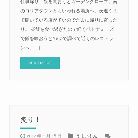
仕事帰り、飯を食おうとガーデングローブ、南
のコリアタウンともいわれる場所へ。夜遅くま
で開いている店が多いのでたまに帰りに寄った
り。 昼飯を食べ過ぎたので軽くベトナミーズ
で飯を喰おうとYelpで調べて近くのレストラ
ンへ。 […]
READ MORE
炙り！
2012 年 4 月 18 日
うまいもん